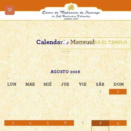
Skip
to
content
Calendario Mensual
DONAR PARA EL TEMPLO
AGOSTO
2026
LUN
MAR
MIÉ
JUE
VIE
SÁB
DOM
1
2
Meditación
Silenciosa
Servicio
Lectura
3
4
5
6
7
9
8
Servicio
Servicio
Meditación
Servicio
Meditación