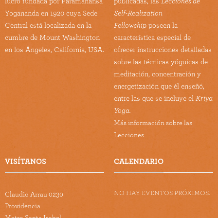
lucro fundada por Paramahansa
publicadas, las
Lecciones de
Yogananda en 1920 cuya Sede
Self-Realization
Central está localizada en la
Fellowship
poseen la
cumbre de Mount Washington
característica especial de
en los Ángeles, California, USA.
ofrecer instrucciones detalladas
sobre las técnicas yóguicas de
meditación, concentración y
energetización que él enseñó,
entre las que se incluye el
Kriya
Yoga.
Más información sobre las
Lecciones
VISÍTANOS
CALENDARIO
NO HAY EVENTOS PRÓXIMOS.
Claudio Arrau 0230
Providencia
Metro Santa Isabel