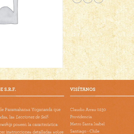
 S.R.F.
VISÍTANOS
s de Paramahansa Yogananda que
Claudio Arrau 0230
Providencia
adas, las
Lecciones de Self-
Metro Santa Isabel
lowship
poseen la característica
Santiago - Chile
cer instrucciones detalladas sobre