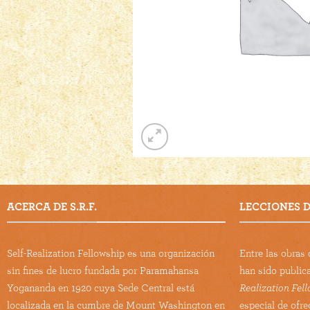
ACERCA DE S.R.F.
LECCIONES DE
Self-Realization Fellowship es una organización
Entre las obra
sin fines de lucro fundada por Paramahansa
han sido public
Yogananda en 1920 cuya Sede Central está
Realization Fel
localizada en la cumbre de Mount Washington en
especial de ofre