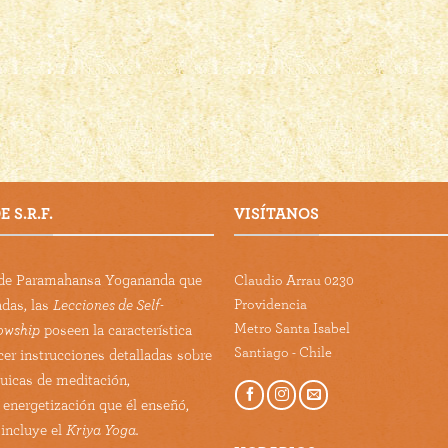
 S.R.F.
VISÍTANOS
s de Paramahansa Yogananda que
Claudio Arrau 0230
Providencia
adas, las
Lecciones de Self-
Metro Santa Isabel
lowship
poseen la característica
Santiago - Chile
cer instrucciones detalladas sobre
guicas de meditación,
 energetización que él enseñó,
 incluye el
Kriya Yoga.