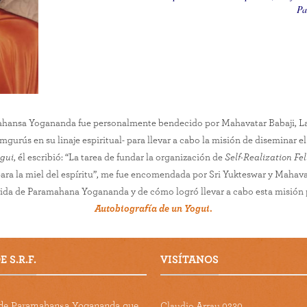
Pa
ahansa Yogananda fue personalmente bendecido por Mahavatar Babaji, La
mgurús en su linaje espiritual- para llevar a cabo la misión de diseminar 
ogui
, él escribió: “La tarea de fundar la organización de
Self-Realization Fe
ara la miel del espíritu”, me fue encomendada por Sri Yukteswar y Mahavat
 vida de Paramahana Yogananda y de cómo logró llevar a cabo esta misión
Autobiografía de un Yogui
.
 S.R.F.
VISÍTANOS
s de Paramahansa Yogananda que
Claudio Arrau 0230