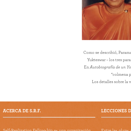
Como se describió, Param
Yukteswar – los tres para
En
Autobiografía de un Y
“colmena p
Los detalles sobre la
ACERCA DE S.R.F.
LECCIONES DE
Self-Realization Fellowship es una organización
Entre las obra