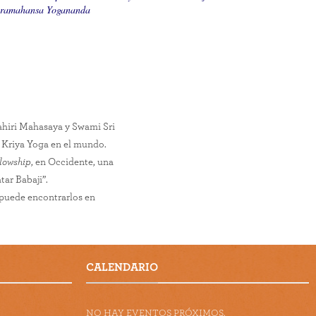
ramahansa Yogananda
hiri Mahasaya y Swami Sri
el Kriya Yoga en el mundo.
llowship
, en Occidente, una
ar Babaji”.
 puede encontrarlos en
CALENDARIO
NO HAY EVENTOS PRÓXIMOS.