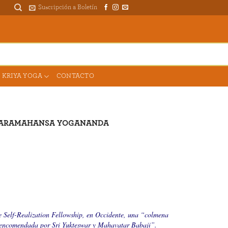
Suscripción a Boletín
DONAR PARA EL TEMPLO
 KRIYA YOGA
CONTACTO
ARAMAHANSA YOGANANDA
de
Self-Realization Fellowship
, en Occidente, una “colmena
e encomendada por Sri Yukteswar y Mahavatar Babaji”.