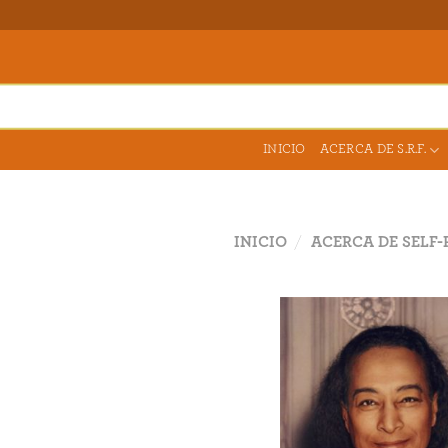
Skip
to
content
INICIO
ACERCA DE S.R.F.
INICIO
/
ACERCA DE SELF