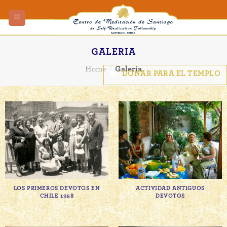
Skip
to
content
GALERIA
Home
/
Galeria
DONAR PARA EL TEMPLO
LOS PRIMEROS DEVOTOS EN
ACTIVIDAD ANTIGUOS
CHILE 1958
DEVOTOS