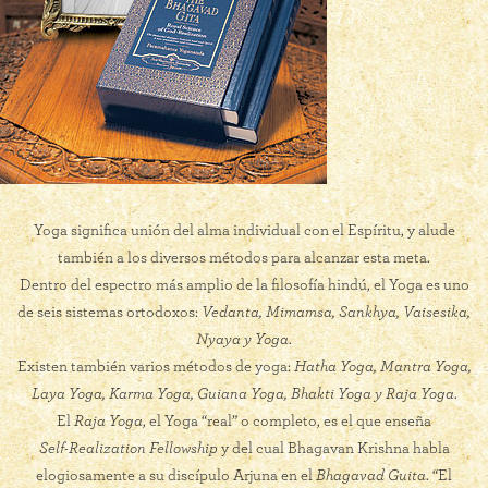
Yoga significa unión del alma individual con el Espíritu, y alude
también a los diversos métodos para alcanzar esta meta.
Dentro del espectro más amplio de la filosofía hindú, el Yoga es uno
de seis sistemas ortodoxos:
Vedanta, Mimamsa, Sankhya, Vaisesika,
Nyaya y Yoga
.
Existen también varios métodos de yoga:
Hatha Yoga, Mantra Yoga,
Laya Yoga, Karma Yoga, Guiana Yoga, Bhakti Yoga y Raja Yoga
.
El
Raja Yoga
, el Yoga “real” o completo, es el que enseña
Self-Realization Fellowship
y del cual Bhagavan Krishna habla
elogiosamente a su discípulo Arjuna en el
Bhagavad Guita
. “El