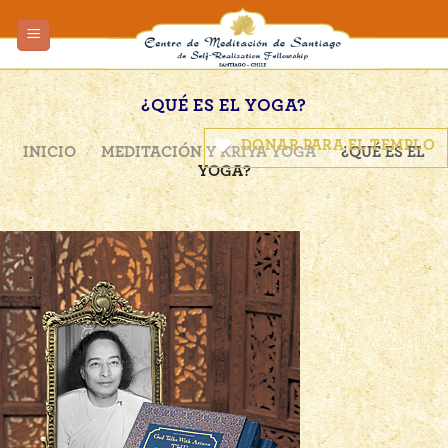
Skip
to
content
¿QUÉ ES EL YOGA?
DONAR PARA EL TEMPLO
INICIO
/
MEDITACIÓN Y KRIYA YOGA
/
¿QUÉ ES EL
YOGA?