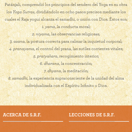
Patánjali, comprendió los principios del sendero del Yoga en su obra
los
Yoga Sutras
, dividiéndolo en ocho pasos precisos mediante los
cuales el Raja yogui alcanza el samadhi, o unión con Dios. Éstos son:
1. yama
, la conducta moral;
2. niyama
, las observancias religiosas;
3. asana
, la postura correcta para calmar la inquietud corporal;
4. pranayama
, el control del prana, las sutiles corrientes vitales;
5. pratyahara
, recogimiento interior;
6. dharana
, la concentración;
7. dhyana
, la meditación;
8. samadhi
, la experiencia supraconsciente de la unidad del alma
individualizada con el Espíritu Infinito o Dios.
ACERCA DE S.R.F.
LECCIONES DE S.R.F.