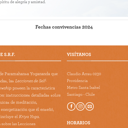
píritu de alegría y amistad
.
Fechas convivencias 2024
 S.R.F.
VISÍTANOS
s de Paramahansa Yogananda que
Claudio Arrau 0230
Providencia
adas, las
Lecciones de Self-
Metro Santa Isabel
lowship
poseen la característica
Santiago - Chile
cer instrucciones detalladas sobre
guicas de meditación,
 energetización que él enseñó,
 incluye el
Kriya Yoga.
HORARIOS
 sobre las Lecciones