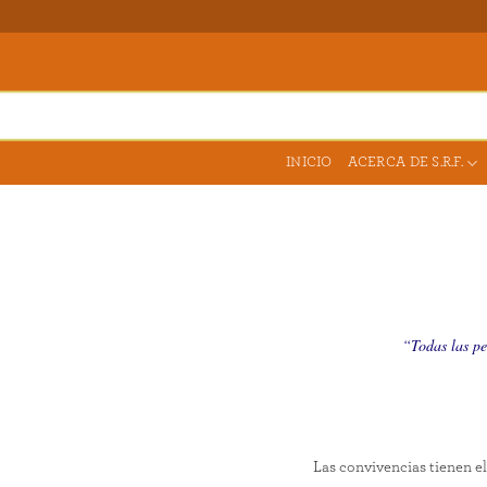
Skip
to
content
INICIO
ACERCA DE S.R.F.
“Todas las pe
Las convivencias tienen el