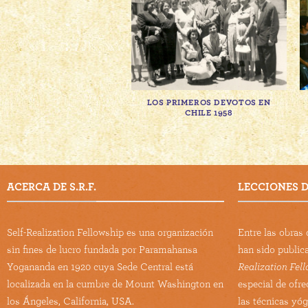
LOS PRIMEROS DEVOTOS EN
CHILE 1958
ACERCA DE S.R.F.
LECCIONES DE
Self-Realization Fellowship es una organización
Entre las obra
sin fines de lucro fundada por Paramahansa
han sido public
Yogananda en 1920 cuya Sede Central está
Realization Fel
localizada en la cumbre de Mount Washington en
especial de ofre
los Ángeles, California, USA.
las técnicas yó