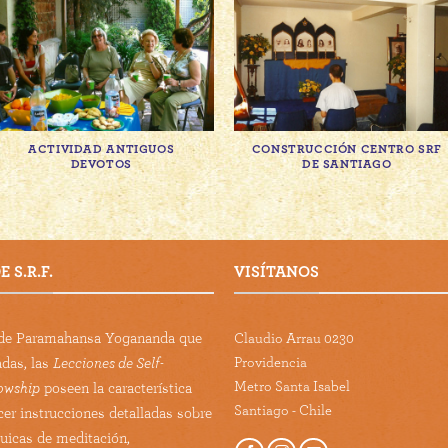
ACTIVIDAD ANTIGUOS
CONSTRUCCIÓN CENTRO SRF
DEVOTOS
DE SANTIAGO
 S.R.F.
VISÍTANOS
s de Paramahansa Yogananda que
Claudio Arrau 0230
Providencia
adas, las
Lecciones de Self-
Metro Santa Isabel
lowship
poseen la característica
Santiago - Chile
cer instrucciones detalladas sobre
guicas de meditación,