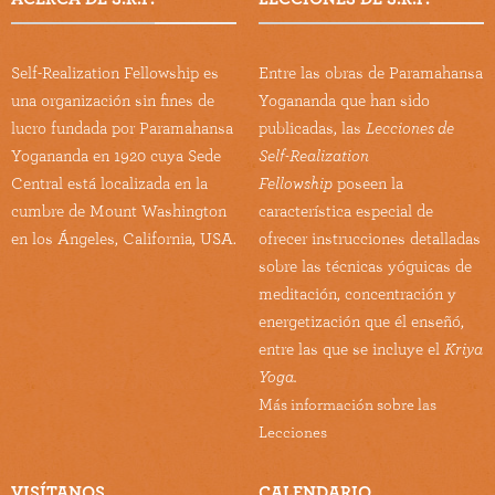
Self-Realization Fellowship es
Entre las obras de Paramahansa
una organización sin fines de
Yogananda que han sido
lucro fundada por Paramahansa
publicadas, las
Lecciones de
Yogananda en 1920 cuya Sede
Self-Realization
Central está localizada en la
Fellowship
poseen la
cumbre de Mount Washington
característica especial de
en los Ángeles, California, USA.
ofrecer instrucciones detalladas
sobre las técnicas yóguicas de
meditación, concentración y
energetización que él enseñó,
entre las que se incluye el
Kriya
Yoga.
Más información sobre las
Lecciones
VISÍTANOS
CALENDARIO