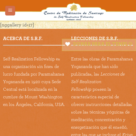
Skip
to
content
[nggallery id=17]
ACERCA DE S.R.F.
LECCIONES DE S.R.F.
DONAR PARA EL TEMPLO
Self-Realization Fellowship es
Entre las obras de Paramahansa
una organización sin fines de
Yogananda que han sido
lucro fundada por Paramahansa
publicadas, las
Lecciones de
Yogananda en 1920 cuya Sede
Self-Realization
Central está localizada en la
Fellowship
poseen la
cumbre de Mount Washington
característica especial de
en los Ángeles, California, USA.
ofrecer instrucciones detalladas
sobre las técnicas yóguicas de
meditación, concentración y
energetización que él enseñó,
entre las que se incluye el
Kriya