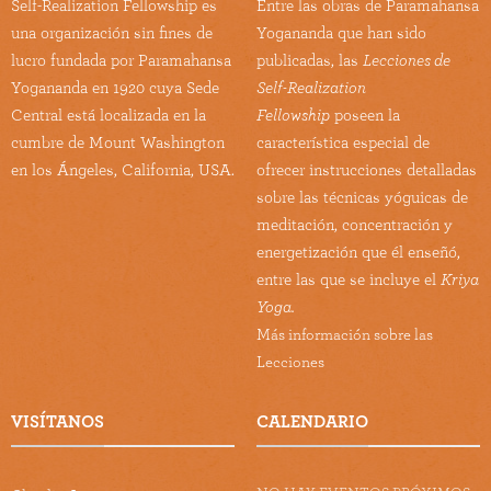
Self-Realization Fellowship es
Entre las obras de Paramahansa
una organización sin fines de
Yogananda que han sido
lucro fundada por Paramahansa
publicadas, las
Lecciones de
Yogananda en 1920 cuya Sede
Self-Realization
Central está localizada en la
Fellowship
poseen la
cumbre de Mount Washington
característica especial de
en los Ángeles, California, USA.
ofrecer instrucciones detalladas
sobre las técnicas yóguicas de
meditación, concentración y
energetización que él enseñó,
entre las que se incluye el
Kriya
Yoga.
Más información sobre las
Lecciones
VISÍTANOS
CALENDARIO