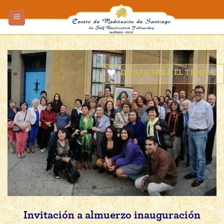
Skip
to
content
DONAR PARA EL TEMPLO
Invitación a almuerzo inauguración