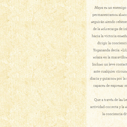
Maya
es un enemigo 
permanezcamos absortos
seguirán siendo rehenes 
de la sobrecarga de i
hacia la victoria enseñ
dirigir la concien
Yogananda decía: «Libr
solaza en la maravillo
Incluso un leve contac
ante cualquier circun
diaria y guiarnos por la
capaces de expresar m
Que a través de las 
actividad correcta y la
la conciencia di