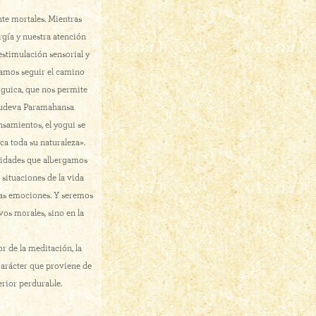
te mortales. Mientras
rgía y nuestra atención
 estimulación sensorial y
tamos seguir el camino
yóguica, que nos permite
urudeva Paramahansa
nsamientos, el yogui se
ca toda su naturaleza».
ilidades que albergamos
situaciones de la vida
 las emociones. Y seremos
os morales, sino en la
 de la meditación, la
carácter que proviene de
erior perdurable.