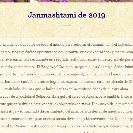
Janmashtami de 2019
o, al unirnos a devotos de todo el mundo para celebrar el Janmashtami, el aniversa
enemos una espléndida oportunidad de sintonizar nuestros corazones y mentes con 
a reverencia hacia él durante esta sagrada festividad renueve nuestro anhelo por el
ue todos recuperemos. El
Bhagavad Guita
nos asegura que así como el Señor Infin
scípulo Arjuna hacia la victoria espiritual y material, de igual modo Él nos guiará e
ra, hasta que también nosotros logremos expresar, inmersos en la conciencia de Dio
cualidades divinas que se hallan ocultas en las profundidades de nuestra alma.
rador de la justicia, el Señor Krishna guio el carro de Arjuna, pero también instó a
nte guerrero divino para vencer los obstáculos de
maya
. Dios nos pide lo mismo a
a iniciativa y el inspirado discernimiento del alma para desterrar de nuestra concie
s limitantes que eclipsan nuestra innata divinidad y bienaventuranza. La incompa
 en el
Guita
nos muestra cómo conseguirlo; y con cada victoria que alcanzamos, n