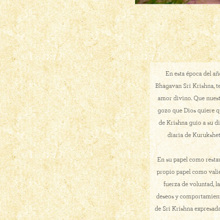
En esta época del añ
Bhagavan Sri Krishna, t
amor divino. Que nuestr
gozo que Dios quiere q
de Krishna guio a su di
diaria de Kurukshet
En su papel como restau
propio papel como valie
fuerza de voluntad, l
deseos y comportamiento
de Sri Krishna expresada