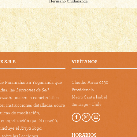
Hermano Chidananda
 S.R.F.
VISÍTANOS
s de Paramahansa Yogananda que
Claudio Arrau 0230
Providencia
adas, las
Lecciones de Self-
Metro Santa Isabel
lowship
poseen la característica
Santiago - Chile
cer instrucciones detalladas sobre
guicas de meditación,
 energetización que él enseñó,
 incluye el
Kriya Yoga.
HORARIOS
 sobre las Lecciones