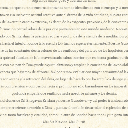
logramos mayor gozo y libertad del alma.
tenaz porque durante encarnaciones nos hemos identificado con el cuerpo y la men
 en esa incesante actitud reactiva ante el drama de la vida cotidiana, nuestra ene
de las circunstancias externas, es decir, de las exigentes presiones, de la constante
nformación perturbadora de la paz que prevalecen en este mundo moderno. Necesi
ado por Sri Krishna: la práctica regular y profunda de la ciencia de la meditación 
cia hacia el interior, donde la Presencia Divina nos espera eternamente. Nuestro G
e de las constantes declaraciones de los sentidos y del parloteo de los inquietos pe
sa quietud absoluta de la bienaventurada calma interior que en forma gradual purifi
to con esa paz de Dios puede espiritualizarnos y ampliar la conciencia de las posib
stancia que hayamos de afrontar. Así podremos evaluar con mayor ecuanimidad las 
 razón serena y la intuición del alma, en lugar de hacerlo por los impulsos del ego y
ás comprensión y compasión hacia el prójimo, no sólo basándonos en los imperativ
profunda empatía que sentimos hacia nosotros mismos y los demás.
bendiciones de Sri Bhagavan Krishna y nuestro Gurudeva —y del poder transformador
 siempre creciente devoción a Dios—, puedas tú también desarrollar el esplendor de 
vina: tanto fortaleza y vitalidad, como un aura de bondad hacia todos y un gozo int
¡Jai Sri Krishna! ¡Jai Gurú!