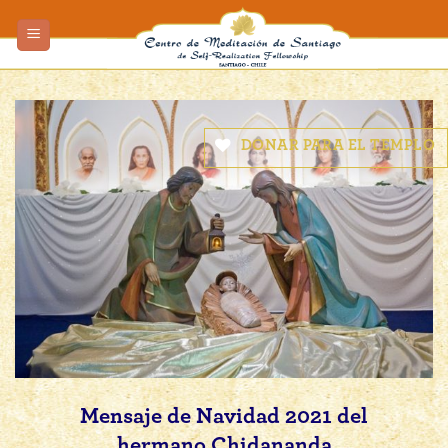
Skip
to
content
DONAR PARA EL TEMPLO
Mensaje de Navidad 2021 del
hermano Chidananda