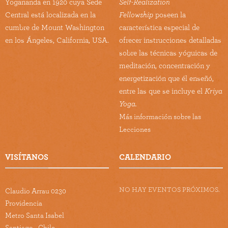
Yogananda en 1920 cuya Sede
Self-Realization
Central está localizada en la
Fellowship
poseen la
cumbre de Mount Washington
característica especial de
en los Ángeles, California, USA.
ofrecer instrucciones detalladas
sobre las técnicas yóguicas de
meditación, concentración y
energetización que él enseñó,
entre las que se incluye el
Kriya
Yoga.
Más información sobre las
Lecciones
VISÍTANOS
CALENDARIO
NO HAY EVENTOS PRÓXIMOS.
Claudio Arrau 0230
Providencia
Metro Santa Isabel
Santiago - Chile