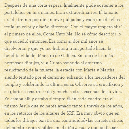
Después de una corta espera, finalmente pude sostener a los
portafolios en mis manos. Eran extraordinarios. El tamaño
era de treinta por diecinueve pulgadas y cada uno de ellos
tenía un color y diseño diferente. Con el mayor respeto abrí
el primero de ellos, Come Unto Me. No sé cómo describir lo
que sucedió entonces. Era como si dos mil años se
disolvieran y que yo me hubiera transportado hacia le
bendita vida del Maestro de Galilea. En uno de los más
hermosos dibujos, vi a Cristo sanando al enfermo,
resucitando de la muerte, la estadía con María y Martha,
siendo tentado por el demonio, echando a los mercaderes del
templo y celebrando la última cena. Observé su crucifixión y
su gloriosa resurrección y muchas otras escenas de su vida.
Yo estaba allí y estaba siempre Él en cada cuadro era el
mismo Jesús que yo había amado tanto a través de los años;
en los retratos de los altares de SRF. Era muy obvio que en
todos los dibujos existía una continuidad- las características
del hombre eran visibles en el niño Jesús y que podía ser