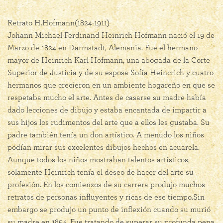
Retrato H.Hofmann(1824-1911)
Johann Michael Ferdinand Heinrich Hofmann nació el 19 de
Marzo de 1824 en Darmstadt, Alemania. Fue el hermano
mayor de Heinrich Karl Hofmann, una abogada de la Corte
Superior de Justicia y de su esposa Sofía Heincrich y cuatro
hermanos que crecieron en un ambiente hogareño en que se
respetaba mucho el arte. Antes de casarse su madre había
dado lecciones de dibujo y estaba encantada de impartir a
sus hijos los rudimentos del arte que a ellos les gustaba. Su
padre también tenía un don artístico. A menudo los niños
podían mirar sus excelentes dibujos hechos en acuarela.
Aunque todos los niños mostraban talentos artísticos,
solamente Heinrich tenía el deseo de hacer del arte su
profesión. En los comienzos de su carrera produjo muchos
retratos de personas influyentes y ricas de ese tiempo.Sin
embargo se produjo un punto de inflexión cuando su murió
su madre en 1854. Fue tratando de superar su profunda pena