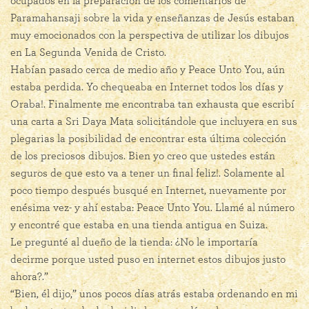
ocupados en la preparación de los comentarios de
Paramahansaji sobre la vida y enseñanzas de Jesús estaban
muy emocionados con la perspectiva de utilizar los dibujos
en La Segunda Venida de Cristo.
Habían pasado cerca de medio año y Peace Unto You, aún
estaba perdida. Yo chequeaba en Internet todos los días y
Oraba!. Finalmente me encontraba tan exhausta que escribí
una carta a Sri Daya Mata solicitándole que incluyera en sus
plegarias la posibilidad de encontrar esta última colección
de los preciosos dibujos. Bien yo creo que ustedes están
seguros de que esto va a tener un final feliz!. Solamente al
poco tiempo después busqué en Internet, nuevamente por
enésima vez- y ahí estaba: Peace Unto You. Llamé al número
y encontré que estaba en una tienda antigua en Suiza.
Le pregunté al dueño de la tienda: ¿No le importaría
decirme porque usted puso en internet estos dibujos justo
ahora?.”
“Bien, él dijo,” unos pocos días atrás estaba ordenando en mi