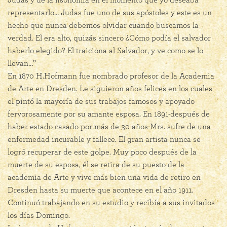
Judas y de la fisonomía en el momento que yo deseaba
representarlo… Judas fue uno de sus apóstoles y este es un
hecho que nunca debemos olvidar cuando buscamos la
verdad. El era alto, quizás sincero ¿Cómo podía el salvador
haberlo elegido? El traiciona al Salvador, y ve como se lo
llevan…”
En 1870 H.Hofmann fue nombrado profesor de la Academia
de Arte en Dresden. Le siguieron años felices en los cuales
el pintó la mayoría de sus trabajos famosos y apoyado
fervorosamente por su amante esposa. En 1891-después de
haber estado casado por más de 30 años-Mrs. sufre de una
enfermedad incurable y fallece. El gran artista nunca se
logró recuperar de este golpe. Muy poco después de la
muerte de su esposa, él se retira de su puesto de la
academia de Arte y vive más bien una vida de retiro en
Dresden hasta su muerte que acontece en el año 1911.
Continuó trabajando en su estudio y recibía a sus invitados
los días Domingo.