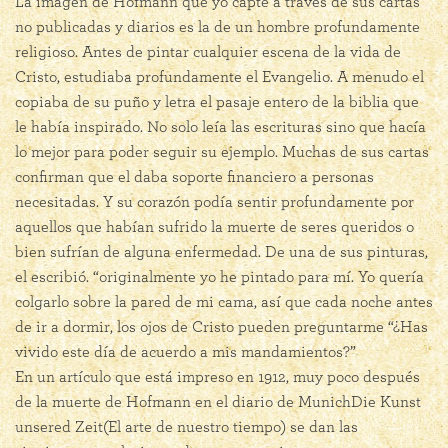
La imagen de Hofmann que yo capté a través de sus cartas
no publicadas y diarios es la de un hombre profundamente
religioso. Antes de pintar cualquier escena de la vida de
Cristo, estudiaba profundamente el Evangelio. A menudo el
copiaba de su puño y letra el pasaje entero de la biblia que
le había inspirado. No solo leía las escrituras sino que hacía
lo mejor para poder seguir su ejemplo. Muchas de sus cartas
confirman que el daba soporte financiero a personas
necesitadas. Y su corazón podía sentir profundamente por
aquellos que habían sufrido la muerte de seres queridos o
bien sufrían de alguna enfermedad. De una de sus pinturas,
el escribió. “originalmente yo he pintado para mí. Yo quería
colgarlo sobre la pared de mi cama, así que cada noche antes
de ir a dormir, los ojos de Cristo pueden preguntarme “¿Has
vivido este día de acuerdo a mis mandamientos?”
En un artículo que está impreso en 1912, muy poco después
de la muerte de Hofmann en el diario de MunichDie Kunst
unsered Zeit(El arte de nuestro tiempo) se dan las