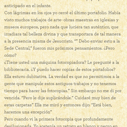
anticipado en el infante.
Con lágrimas en los ojos yo cerré el último portafolio. Había
visto muchos trabajos de arte- obras maestras en iglesias y
museos europeos, pero nada que luciera tan auténtico, que
irradiara tal belleza divina y que transportara de tal manera
a la presencia misma de Jesucristo. “” Debo enviar esto a la
Sede Central,” fueron mis próximos pensamientos. ¿Pero
cómo?
¿Tiene usted una máquina fotocopiadora? Le pregunté a la
bibliotecaria. ¿Y puedo hacer copias de estos portafolios?
Ella estuvo dubitativa. La verdad es que no permitimos a la
gente que manipule estos antiguos trabajos y no tenemos
tiempo para hacer las fotocopias.” Sin embargo no me di por
vencida. “Pero le dije suplicándole.” Cuidaré muy bien de
estas carpetas” Ella me miró y entonces dijo: “Está bien,
haremos una excepción”
Pero cuando vi la primera fotocopia que profundamente
desilusionada. Yo sostenía un retrato en blanco y negro en