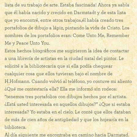
lista de su trabajo de arte. Estaba fascinada! Ahora ya sabía
que él había nacido y crecido en Darmstadt y de esta lista
que yo encontré, entre otros trabajos,él había creado tres
portafolios de dibujo a lápiz, pintando la vida de Cristo. Los
nombres de los portafolios eran: Come Unto Me, Remember
Me y Peace Unto You.
Estos hechos biográficos me sugirieron la idea de contactar
a una librería de artistas en la ciudad natal del pintor. Le
solicité a la bibliotecaria que si ella podía chequear
cualquier cosa que ellos tuvieran bajo el nombre de
H.Hofmann. Cuando volvió al teléfono, yo contuve mi aliento
¿Qué me contestaría ella? Ella me informó sin rodeos:
“tenemos tres portafolios con dibujos hechos por el artista.
¿Está usted interesada en aquellos dibujos?” ¿Que si estaba
interesada? Yo estaba en el cielo. Le conté que ellos databan
de más de cien años de antigüedad y que los hojearía en la
biblioteca.
Al día siguiente me encontraba en camino hacia Darmstad.