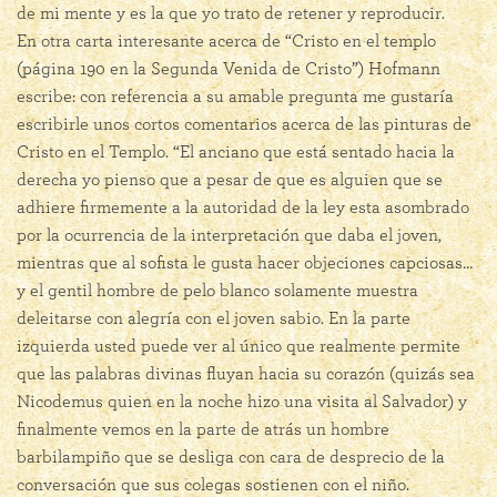
de mi mente y es la que yo trato de retener y reproducir.
En otra carta interesante acerca de “Cristo en el templo
(página 190 en la Segunda Venida de Cristo”) Hofmann
escribe: con referencia a su amable pregunta me gustaría
escribirle unos cortos comentarios acerca de las pinturas de
Cristo en el Templo. “El anciano que está sentado hacia la
derecha yo pienso que a pesar de que es alguien que se
adhiere firmemente a la autoridad de la ley esta asombrado
por la ocurrencia de la interpretación que daba el joven,
mientras que al sofista le gusta hacer objeciones capciosas…
y el gentil hombre de pelo blanco solamente muestra
deleitarse con alegría con el joven sabio. En la parte
izquierda usted puede ver al único que realmente permite
que las palabras divinas fluyan hacia su corazón (quizás sea
Nicodemus quien en la noche hizo una visita al Salvador) y
finalmente vemos en la parte de atrás un hombre
barbilampiño que se desliga con cara de desprecio de la
conversación que sus colegas sostienen con el niño.