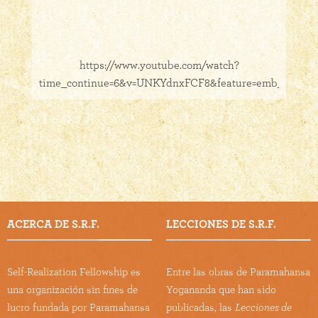
https://www.youtube.com/watch?
time_continue=6&v=UNKYdnxFCF8&feature=emb_logo
ACERCA DE S.R.F.
LECCIONES DE S.R.F.
Self-Realization Fellowship es
Entre las obras de Paramahansa
una organización sin fines de
Yogananda que han sido
lucro fundada por Paramahansa
publicadas, las
Lecciones de