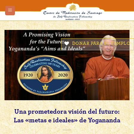
Skip
to
content
DONAR PARA EL TEMPLO
Una prometedora visión del futuro:
Las «metas e ideales» de Yogananda