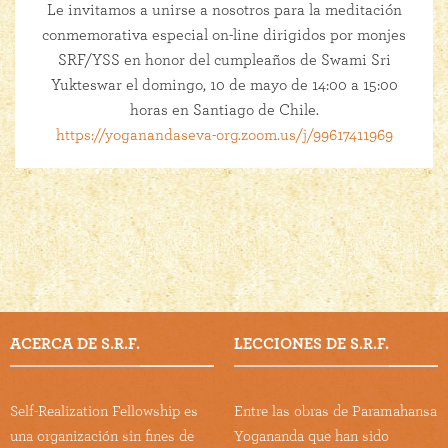
Le invitamos a unirse a nosotros para la meditación
conmemorativa especial on-line dirigidos por monjes
SRF/YSS en honor del cumpleaños de Swami Sri
Yukteswar el domingo, 10 de mayo de 14:00 a 15:00
horas en Santiago de Chile.
https://yoganandaseva-org.zoom.us/j/99617411969
ACERCA DE S.R.F.
LECCIONES DE S.R.F.
Self-Realization Fellowship es
Entre las obras de Paramahansa
una organización sin fines de
Yogananda que han sido