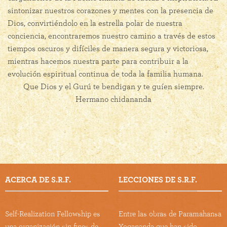
sintonizar nuestros corazones y mentes con la presencia de
Dios, convirtiéndolo en la estrella polar de nuestra
conciencia, encontraremos nuestro camino a través de estos
tiempos oscuros y difíciles de manera segura y victoriosa,
mientras hacemos nuestra parte para contribuir a la
evolución espiritual continua de toda la familia humana.
Que Dios y el Gurú te bendigan y te guíen siempre.
Hermano chidananda
ACERCA DE S.R.F.
LECCIONES DE S.R.F.
Self-Realization Fellowship es
Entre las obras de Paramahansa
una organización sin fines de
Yogananda que han sido