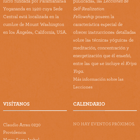
lucro fundada por Paramahansa
publicadas, las
Lecciones de
Yogananda en 1920 cuya Sede
Self-Realization
Central está localizada en la
Fellowship
poseen la
cumbre de Mount Washington
característica especial de
en los Ángeles, California, USA.
ofrecer instrucciones detalladas
sobre las técnicas yóguicas de
meditación, concentración y
energetización que él enseñó,
entre las que se incluye el
Kriya
Yoga.
Más información sobre las
Lecciones
VISÍTANOS
CALENDARIO
NO HAY EVENTOS PRÓXIMOS.
Claudio Arrau 0230
Providencia
Metro Santa Isabel