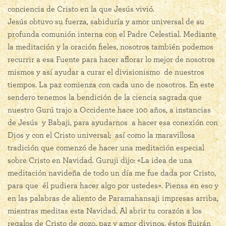
conciencia de Cristo en la que Jesús vivió.
Jesús obtuvo su fuerza, sabiduría y amor universal de su
profunda comunión interna con el Padre Celestial. Mediante
la meditación y la oración fieles, nosotros también podemos
recurrir a esa Fuente para hacer aflorar lo mejor de nosotros
mismos y así ayudar a curar el divisionismo de nuestros
tiempos. La paz comienza con cada uno de nosotros. En este
sendero tenemos la bendición de la ciencia sagrada que
nuestro Gurú trajo a Occidente hace 100 años, a instancias
de Jesús y Babaji, para ayudarnos a hacer esa conexión con
Dios y con el Cristo universal; así como la maravillosa
tradición que comenzó de hacer una meditación especial
sobre Cristo en Navidad. Guruji dijo: «La idea de una
meditación navideña de todo un día me fue dada por Cristo,
para que él pudiera hacer algo por ustedes». Piensa en eso y
en las palabras de aliento de Paramahansaji impresas arriba,
mientras meditas esta Navidad. Al abrir tu corazón a los
regalos de Cristo de gozo, paz y amor divinos, éstos fluirán