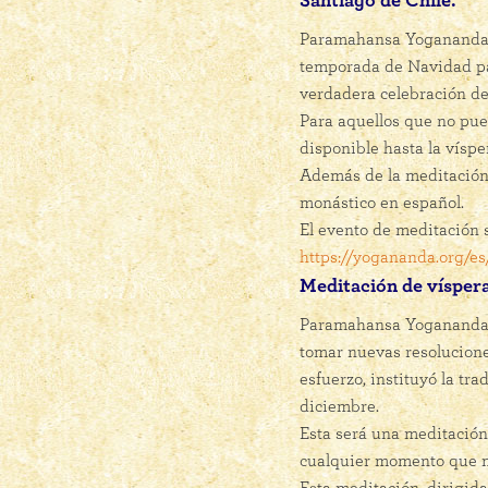
Santiago de Chile.
Paramahansa Yogananda es
temporada de Navidad par
verdadera celebración de
Para aquellos que no pue
disponible hasta la vísp
Además de la meditación 
monástico en español.
El evento de meditación 
https://yogananda.org/es/
Meditación de vísper
Paramahansa Yogananda e
tomar nuevas resoluciones
esfuerzo, instituyó la tr
diciembre.
Esta será una meditació
cualquier momento que me