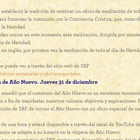
tableció la tradición de celebrar un oficio de meditación de todo
a fomentar la comunión con la Conciencia Crística, que, como él 
 la Navidad.
dan unirse en este momento, esta meditación, dirigida por monás
era de Navidad.
en inglés, por primera vez la meditación de todo el día de Navi
se puede ver a través del sitio web de SRF
oficios-semanales-y-oficios-especiales
a de Año Nuevo. Jueves 31 de diciembre
nseñó que el comienzo del Año Nuevo es un excelente momento 
 a fin de manifestar nuestros valiosos objetivos y aspiraciones.
adición de SRF de iniciar el Año Nuevo con un oficio especial de me
n de una hora y estará disponible a través del canal de YouTube 
jor se adapte a su horario en la víspera de Año Nuevo.