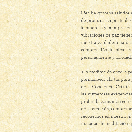
¡Recibe gozosos saludos
de promesas espirituales,
la amorosa y omnipresent
vibraciones de paz tiene
nuestra verdadera natura
comprensión del alma, en
personalmente y colocado
«La meditación abre la p
permanecer alertas para p
de la Conciencia Crístic
las numerosas exigencias
profunda comunión con el 
de la creación, comprom
recogernos en nuestro in
métodos de meditación q