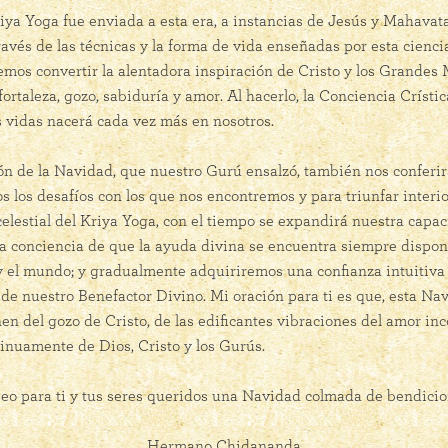
iya Yoga fue enviada a esta era, a instancias de Jesús y Mahavat
través de las técnicas y la forma de vida enseñadas por esta cienci
emos convertir la alentadora inspiración de Cristo y los Grandes
fortaleza, gozo, sabiduría y amor. Al hacerlo, la Conciencia Crísti
s vidas nacerá cada vez más en nosotros.
ón de la Navidad, que nuestro Gurú ensalzó, también nos conferir
os los desafíos con los que nos encontremos y para triunfar interio
 celestial del Kriya Yoga, con el tiempo se expandirá nuestra cap
a conciencia de que la ayuda divina se encuentra siempre disponi
y el mundo; y gradualmente adquiriremos una confianza intuitiv
 de nuestro Benefactor Divino. Mi oración para ti es que, esta Na
nen del gozo de Cristo, de las edificantes vibraciones del amor inc
inuamente de Dios, Cristo y los Gurús.
eo para ti y tus seres queridos una Navidad colmada de bendicio
Hermano Chidananda