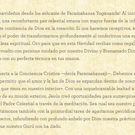
 navideños desde los ashrams de Paramahansa Yogananda! Al inic
 una reconfortante paz celestial emana con mayor fuerza de la inf
e conciencia de Dios en la creación. Si nos hacemos receptivos, 
n el poder de transformarnos profundamente al conferirnos una e
leza espiritual. Oro para que en esta Navidad recibas como regal
vuelto con perenne cuidado por nuestro Divino y Bienamado Dios,
 con su perfecta ternura en tus manos.
uerta a la Conciencia Crística —decía Paramahansaji—. Debemos s
ermitir que el amor y la luz de Dios se expandan dentro de nosotr
a que mora en nuestro interior». Con una inquebrantable lealtad a
 de su misión exterior, Jesús creó oportunidades para sumergir
Padre Celestial a través de la meditación. Sea cual sea nuestro 
etámonos también con la primordial tarea de apartarnos periódi
terior, infundiendo con profundo anhelo por Dios nuestra práctic
ue nuestro Gurú nos ha dado.