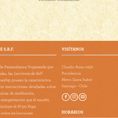
 S.R.F.
VISÍTANOS
s de Paramahansa Yogananda que
Claudio Arrau 0230
Providencia
adas, las
Lecciones de Self-
Metro Santa Isabel
lowship
poseen la característica
Santiago - Chile
cer instrucciones detalladas sobre
guicas de meditación,
 energetización que él enseñó,
 incluye el
Kriya Yoga.
HORARIOS
 sobre las Lecciones